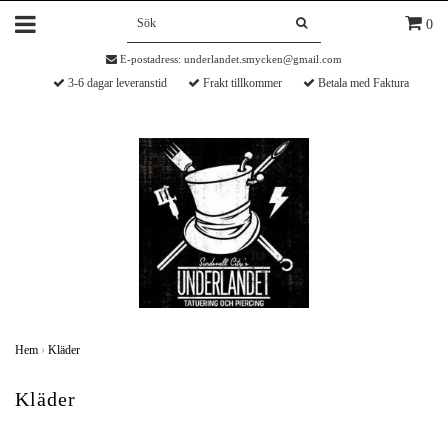
0
E-postadress:
underlandet.smycken@gmail.com
3-6 dagar leveranstid
Frakt tillkommer
Betala med Faktura
Hem
›
Kläder
Kläder