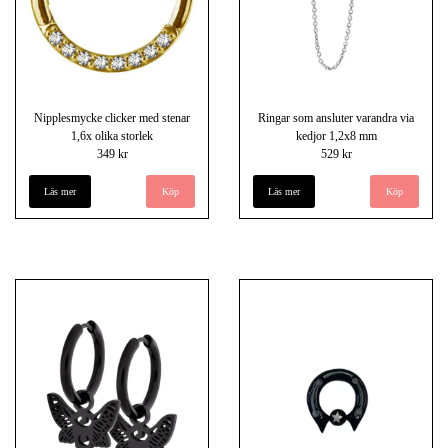
Nipplesmycke clicker med stenar
Ringar som ansluter varandra via
1,6x olika storlek
kedjor 1,2x8 mm
349 kr
529 kr
Läs mer
Köp
Läs mer