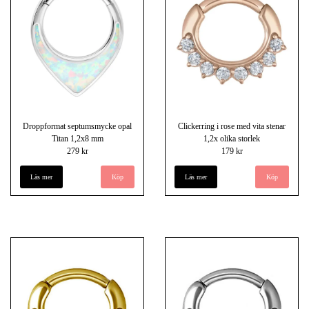
Droppformat septumsmycke opal
Clickerring i rose med vita stenar
Titan 1,2x8 mm
1,2x olika storlek
279 kr
179 kr
Läs mer
Läs mer
Köp