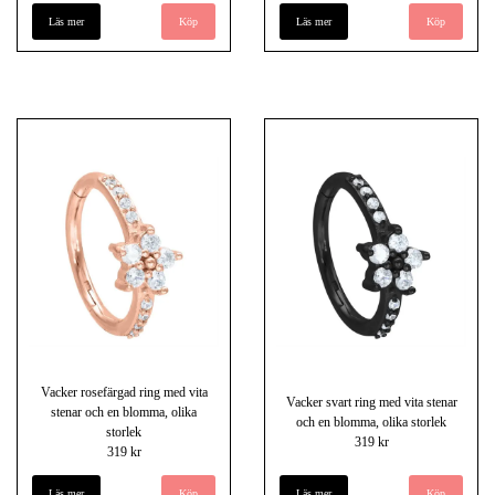
Läs mer
Köp
Läs mer
Vacker rosefärgad ring med vita
Vacker svart ring med vita stenar
stenar och en blomma, olika
och en blomma, olika storlek
storlek
319 kr
319 kr
Läs mer
Köp
Läs mer
Köp