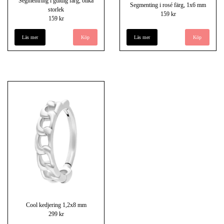
Segmentring i guldig färg, olika
Segmenting i rosé färg, 1x6 mm
storlek
159 kr
159 kr
Läs mer
Köp
Läs mer
Köp
Cool kedjering 1,2x8 mm
299 kr