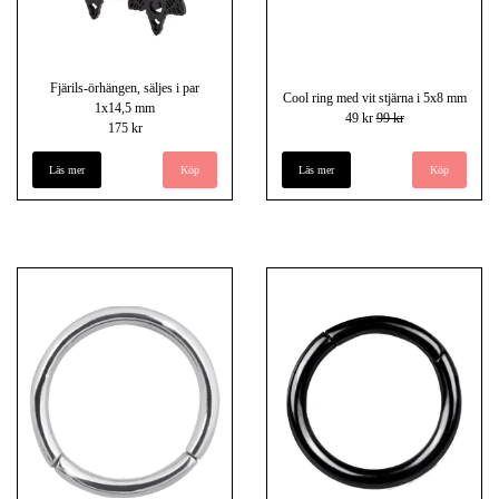
Fjärils-örhängen, säljes i par
Cool ring med vit stjärna i 5x8 mm
1x14,5 mm
49 kr
99 kr
175 kr
Läs mer
Läs mer