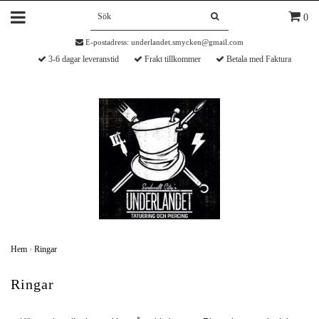
0
E-postadress:
underlandet.smycken@gmail.com
3-6 dagar leveranstid
Frakt tillkommer
Betala med Faktura
Hem
›
Ringar
Ringar