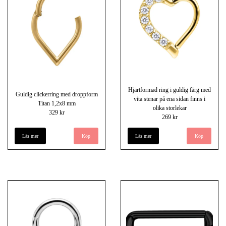
Hjärtformad ring i guldig färg med
Guldig clickerring med droppform
vita stenar på ena sidan finns i
Titan 1,2x8 mm
olika storlekar
329 kr
269 kr
Läs mer
Läs mer
Köp