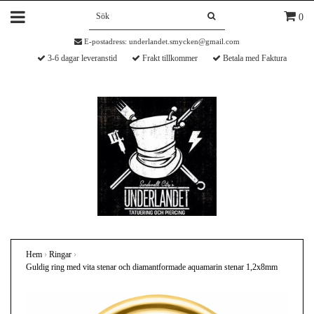
0
E-postadress:
underlandet.smycken@gmail.com
3-6 dagar leveranstid
Frakt tillkommer
Betala med Faktura
Hem
›
Ringar
›
Guldig ring med vita stenar och diamantformade aquamarin stenar 1,2x8mm