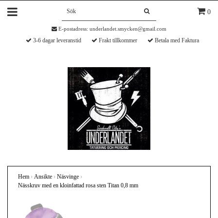
0
E-postadress:
underlandet.smycken@gmail.com
3-6 dagar leveranstid
Frakt tillkommer
Betala med Faktura
Hem
›
Ansikte
›
Näsvinge
›
Nässkruv med en kloinfattad rosa sten Titan 0,8 mm