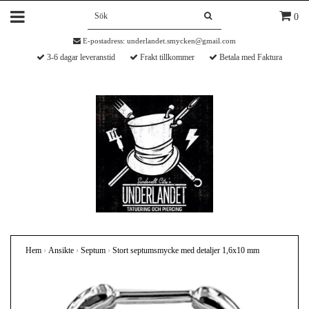
0
E-postadress:
underlandet.smycken@gmail.com
3-6 dagar leveranstid
Frakt tillkommer
Betala med Faktura
Hem
›
Ansikte
›
Septum
›
Stort septumsmycke med detaljer 1,6x10 mm