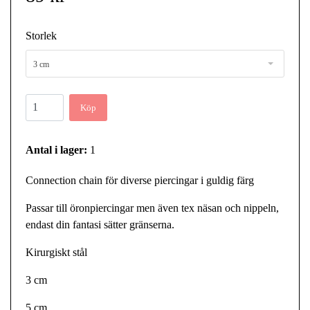
Storlek
3 cm
Köp
Antal i lager:
1
Connection chain för diverse piercingar i guldig färg
Passar till öronpiercingar men även tex näsan och nippeln,
endast din fantasi sätter gränserna.
Kirurgiskt stål
3 cm
5 cm