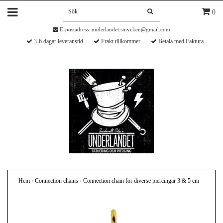
0
E-postadress:
underlandet.smycken@gmail.com
3-6 dagar leveranstid
Frakt tillkommer
Betala med Faktura
Hem
›
Connection chains
›
Connection chain för diverse piercingar 3 & 5 cm