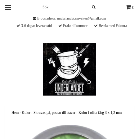
0
E-postadress:
underlandet.smycken@gmail.com
3-6 dagar leveranstid
Frakt tillkommer
Betala med Faktura
Hem
›
Kulor
›
Skruvas på, passar till stavar
›
Kulor i olika färg 3 x 1,2 mm