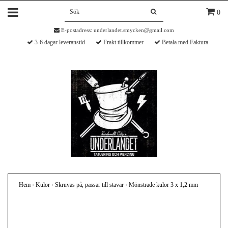
0
E-postadress:
underlandet.smycken@gmail.com
3-6 dagar leveranstid
Frakt tillkommer
Betala med Faktura
Hem
›
Kulor
›
Skruvas på, passar till stavar
›
Mönstrade kulor 3 x 1,2 mm