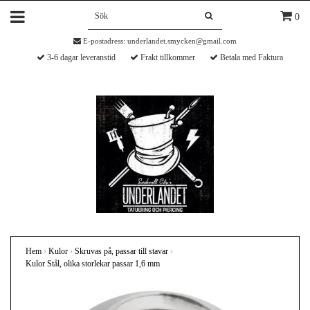
0
E-postadress:
underlandet.smycken@gmail.com
3-6 dagar leveranstid
Frakt tillkommer
Betala med Faktura
Hem
›
Kulor
›
Skruvas på, passar till stavar
›
Kulor Stål, olika storlekar passar 1,6 mm