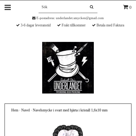
0
E-postadress:
underlandet.smycken@gmail.com
3-6 dagar leveranstid
Frakt tillkommer
Betala med Faktura
Hem
›
Navel
›
Navelsmycke i svart med hjärta i kristall 1,6x10 mm