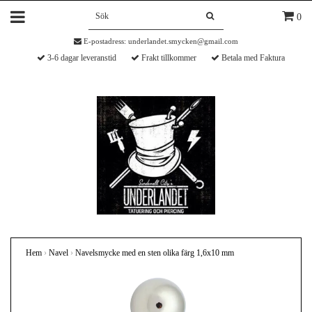
0
E-postadress:
underlandet.smycken@gmail.com
3-6 dagar leveranstid
Frakt tillkommer
Betala med Faktura
Hem
›
Navel
›
Navelsmycke med en sten olika färg 1,6x10 mm