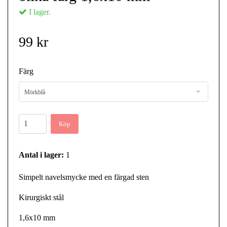
I lager.
99 kr
Färg
Mörkblå
Köp
Antal i lager:
1
Simpelt navelsmycke med en färgad sten
Kirurgiskt stål
1,6x10 mm