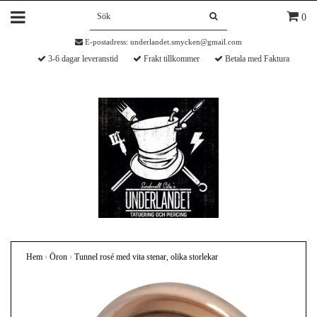
0
E-postadress:
underlandet.smycken@gmail.com
3-6 dagar leveranstid
Frakt tillkommer
Betala med Faktura
Hem
›
Öron
›
Tunnel rosé med vita stenar, olika storlekar