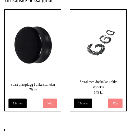
Du kanske också gillar
Spiral med döskallar i olika
Svart plastplugg i olika storlekar
storlekar
79 kr
149 kr
Läs mer
Köp
Läs mer
Köp