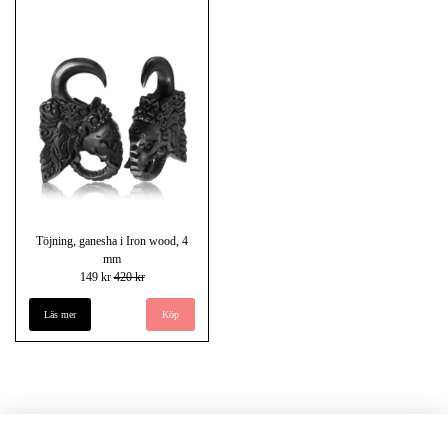
Töjning, ganesha i Iron wood, 4
mm
149 kr
420 kr
Läs mer