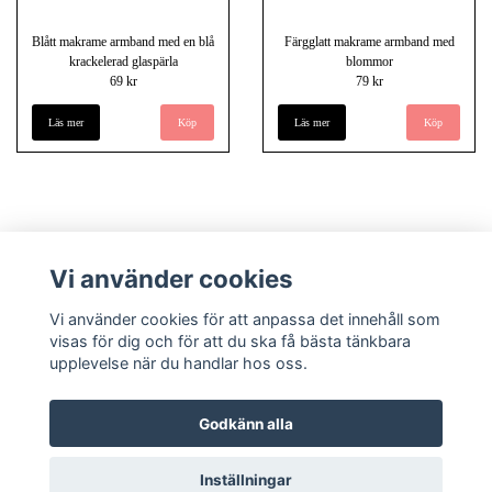
Blått makrame armband med en blå
Färgglatt makrame armband med
krackelerad glaspärla
blommor
69 kr
79 kr
Läs mer
Läs mer
Vi använder cookies
Vi använder cookies för att anpassa det innehåll som
visas för dig och för att du ska få bästa tänkbara
upplevelse när du handlar hos oss.
Köpvillkor
Kontakt
Underlandet piercing - Om oss
Godkänn alla
Inställningar
© Copyright 2026 Underlandet