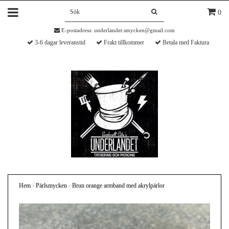
0
E-postadress:
underlandet.smycken@gmail.com
3-6 dagar leveranstid
Frakt tillkommer
Betala med Faktura
Hem
›
Pärlsmycken
›
Brun orange armband med akrylpärlor