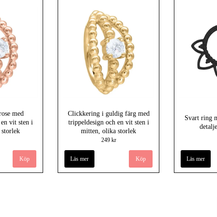
 rose med
Clickkering i guldig färg med
Svart ring
en vit sten i
trippeldesign och en vit sten i
detal
 storlek
mitten, olika storlek
249 kr
Köp
Läs mer
Köp
Läs mer