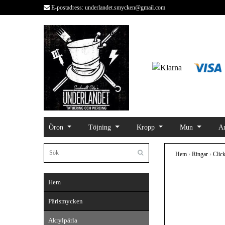
E-postadress:
underlandet.smycken@gmail.com
Öron
Töjning
Kropp
Mun
An
Hem
›
Ringar
›
Clic
Hem
Pärlsmycken
Akrylpärla