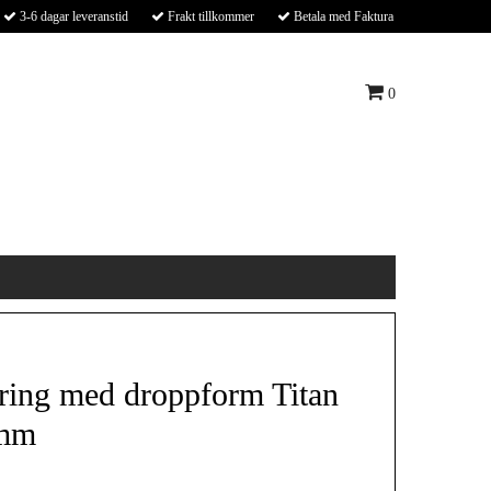
3-6 dagar leveranstid
Frakt tillkommer
Betala med Faktura
0
rring med droppform Titan
 mm