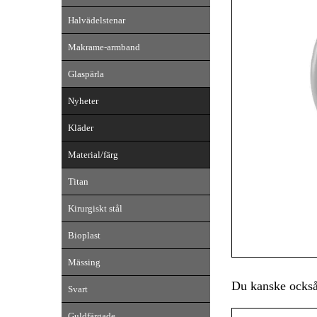
Halvädelstenar
Makrame-armband
Glaspärla
Nyheter
Kläder
Material/färg
Titan
Kirurgiskt stål
Bioplast
Mässing
Du kanske också 
Svart
Guldfärgade