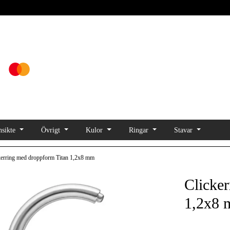
sikte
Övrigt
Kulor
Ringar
Stavar
kerring med droppform Titan 1,2x8 mm
Clicke
1,2x8