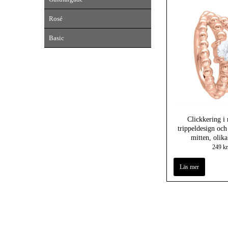
Rosé
Basic
Clickkering i
trippeldesign och 
mitten, olika
249 kr
Läs mer