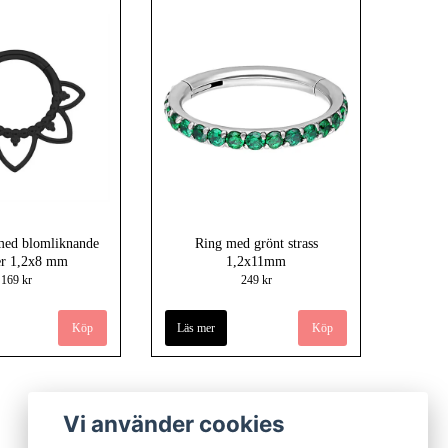
 med blomliknande
Ring med grönt strass
jer 1,2x8 mm
1,2x11mm
169 kr
249 kr
Läs mer
Vi använder cookies