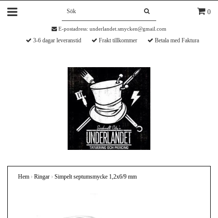
0
E-postadress:
underlandet.smycken@gmail.com
3-6 dagar leveranstid
Frakt tillkommer
Betala med Faktura
Hem
›
Ringar
›
Simpelt septumsmycke 1,2x6/9 mm