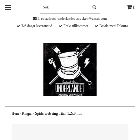
0
E-postadress:
underlandet.smycken@gmail.com
3-6 dagar leveranstid
Frakt tillkommer
Betala med Faktura
Hem
›
Ringar
›
Spiderweb ring Titan 1,2x8 mm