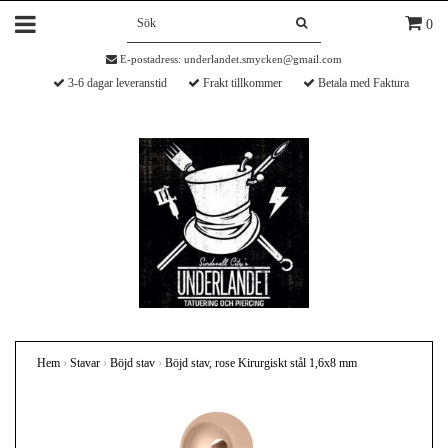
0
E-postadress:
underlandet.smycken@gmail.com
3-6 dagar leveranstid
Frakt tillkommer
Betala med Faktura
Hem
›
Stavar
›
Böjd stav
›
Böjd stav, rose Kirurgiskt stål 1,6x8 mm