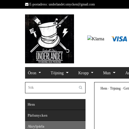
E-postadress:
underlandet.smycken@gmail.com
Öron
Töjning
Kropp
Mun
An
Hem
›
Töjning
›
Grön
Hem
Pärlsmycken
Akrylpärla