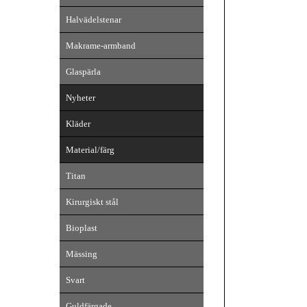
Halvädelstenar
Makrame-armband
Glaspärla
Nyheter
Kläder
Material/färg
Titan
Kirurgiskt stål
Bioplast
Mässing
Svart
Guldfärgade