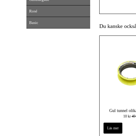
Rosé
Basic
Du kanske också 
Gul tunnel olik
10 kr
49
Läs mer