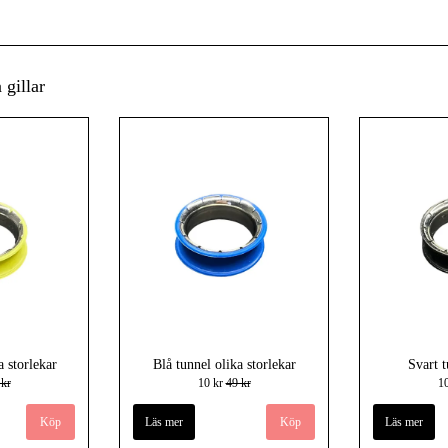
gillar
a storlekar
Blå tunnel olika storlekar
Svart 
 kr
10 kr
49 kr
1
Köp
Läs mer
Köp
Läs mer