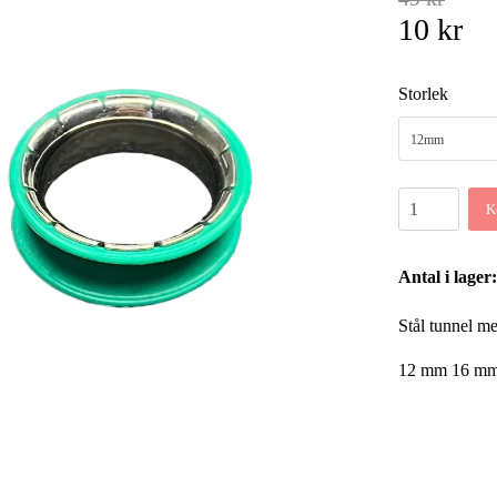
10 kr
Storlek
12mm
K
Antal i lager:
Stål tunnel m
12 mm 16 m