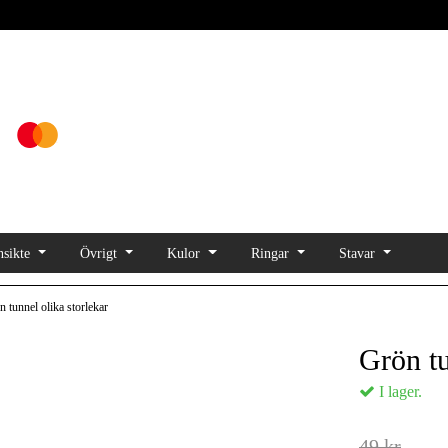
sikte
Övrigt
Kulor
Ringar
Stavar
 tunnel olika storlekar
Grön tu
I lager.
49 kr