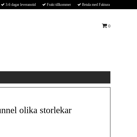
3-6 dagar leveranstid
Frakt tillkommer
Betala med Faktura
0
nnel olika storlekar