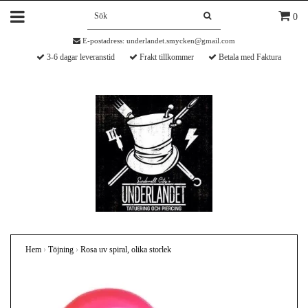
0
E-postadress:
underlandet.smycken@gmail.com
3-6 dagar leveranstid
Frakt tillkommer
Betala med Faktura
Hem
›
Töjning
›
Rosa uv spiral, olika storlek