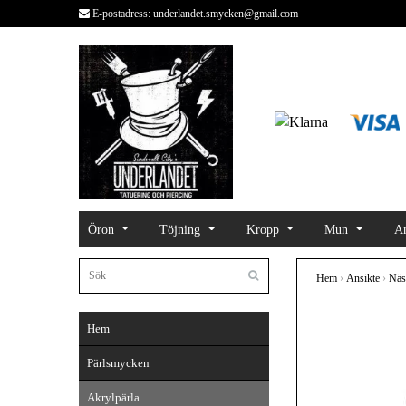
E-postadress:
underlandet.smycken@gmail.com
Öron
Töjning
Kropp
Mun
An
Hem
›
Ansikte
›
Näs
Hem
Pärlsmycken
Akrylpärla