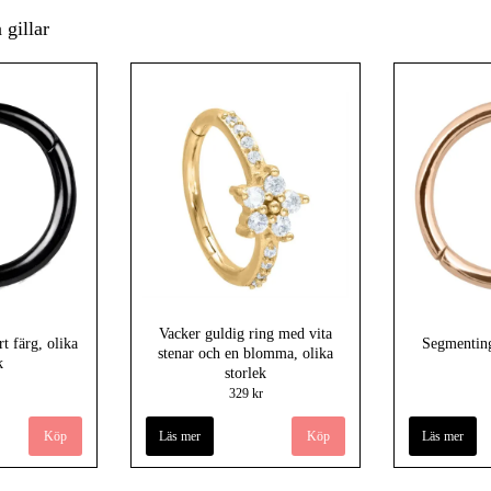
gillar
Vacker guldig ring med vita
t färg, olika
Segmenting
stenar och en blomma, olika
k
storlek
329 kr
Köp
Läs mer
Köp
Läs mer