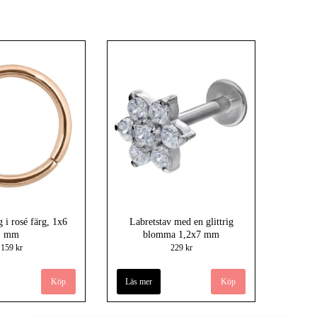
 i rosé färg, 1x6
Labretstav med en glittrig
mm
blomma 1,2x7 mm
159 kr
229 kr
Köp
Läs mer