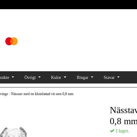
sikte
Övrigt
Kulor
Ringar
Stavar
vinge
›
Nässtav med en kloinfattad vit sten 0,8 mm
Nässtav
0,8 m
I lager.