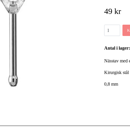
49 kr
K
Antal i lager:
Nässtav med e
Kirurgisk stål
0,8 mm