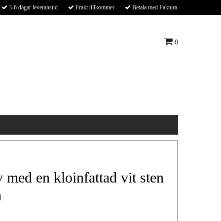
3-6 dagar leveranstid
Frakt tillkommer
Betala med Faktura
0
 med en kloinfattad vit sten
m