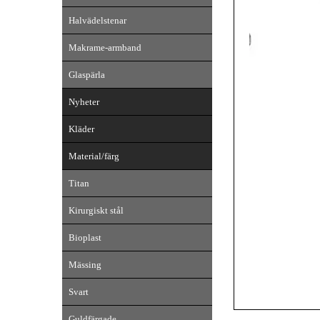
Halvädelstenar
Makrame-armband
Glaspärla
Nyheter
Kläder
Material/färg
Titan
Kirurgiskt stål
Bioplast
Mässing
Svart
Guldfärgade