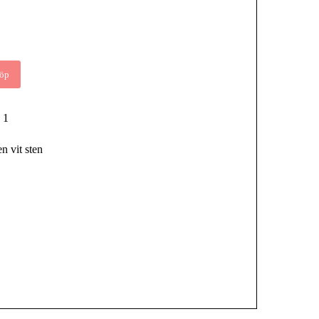
öp
1
n vit sten