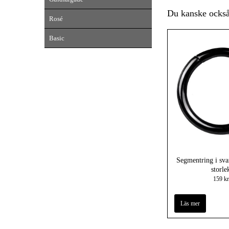
Du kanske också 
Rosé
Basic
Segmentring i svar
storle
159 kr
Läs mer