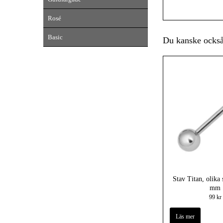
Rosé
Basic
Du kanske också 
Stav Titan, olika 
mm
99 kr
Läs mer