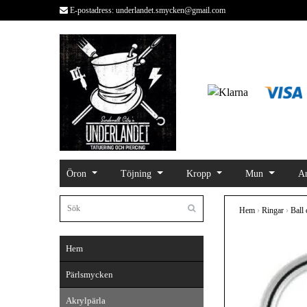
E-postadress:
underlandet.smycken@gmail.com
Öron
Töjning
Kropp
Mun
An
Hem
›
Ringar
›
Ball 
Hem
Pärlsmycken
Akrylpärla