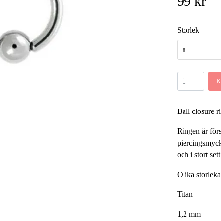
99 kr
Storlek
8
K
Ball closure 
Ringen är förs
piercingsmycke
och i stort set
Olika storleka
Titan
1,2 mm