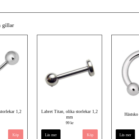
gillar
storlekar 1,2
Labret Titan, olika storlekar 1,2
Hästsko
mm
99 kr
Köp
Läs mer
Köp
Läs mer