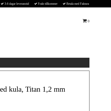
3-6 dagar leveranstid
Frakt tillkommer
Betala med Faktura
0
ed kula, Titan 1,2 mm