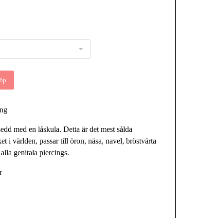
öp
ring
edd med en låskula. Detta är det mest sålda
t i världen, passar till öron, näsa, navel, bröstvårta
t alla genitala piercings.
r