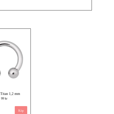
 Titan 1,2 mm
99 kr
Köp