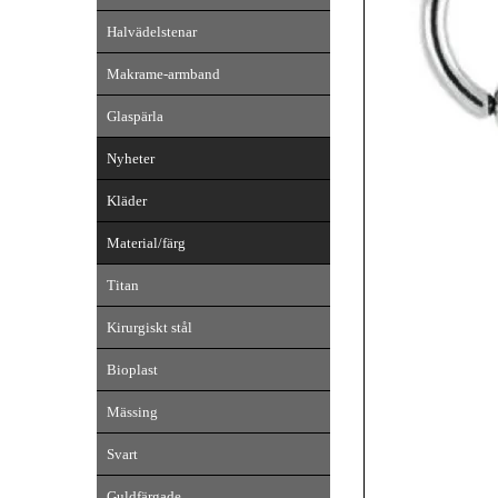
Halvädelstenar
Makrame-armband
Glaspärla
Nyheter
Kläder
Material/färg
Titan
Kirurgiskt stål
Bioplast
Mässing
Svart
Guldfärgade