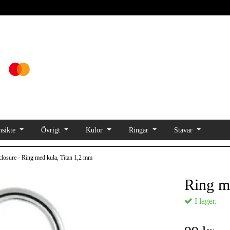
sikte
Övrigt
Kulor
Ringar
Stavar
closure
›
Ring med kula, Titan 1,2 mm
Ring m
I lager.