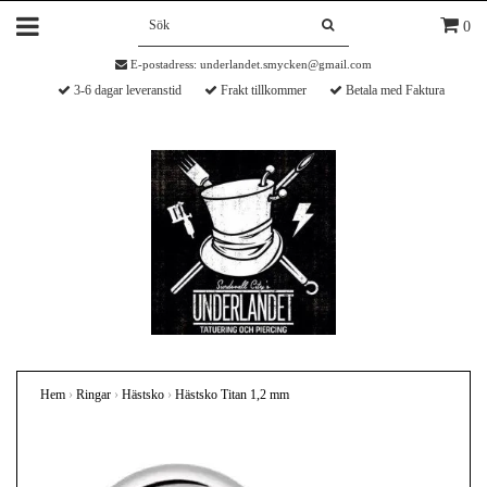
0
E-postadress:
underlandet.smycken@gmail.com
3-6 dagar leveranstid
Frakt tillkommer
Betala med Faktura
Hem
›
Ringar
›
Hästsko
›
Hästsko Titan 1,2 mm